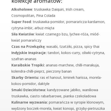
kolekcje aromatów:
Alkoholowe
: truskawka Daiquiri, Irish cream,
Cosmopolitan, Pina Colada
Super Food
: truskawka-pomidor, pomarańcza-kardamon,
cytryna-imbir, arbuz-mięta
Siła Kwiatów
: kwiat czarnego bzu, lychee-róża, miód-
kwiat pomarańczy
Czas na Przekąskę
: wasabi, tzatziki, pizza, spicy thai
Indyjskie Inspiracje:
tandori, kokos-curry, oliwki-cytryna,
szafran-ananas
Karaibskie Tropiki:
ananas-marchew, chilli-marakuja,
kolendra-chilli-pieprz, pieczony banan
Skarby Orientu:
ras el hanout, kminek harissa, morela-
kokos-pomidor, daktyle
Smaki Dzieciństwa:
kandyzowane jabłko, waniliowa
truskawka, ciasto rabarbarowe, pianka czekoladowa
Kulinarne wyzwania:
pomarańcza w syropie klonowym,
wędzony boczek-morela, kwiat konopi, grzyby-pietruszka