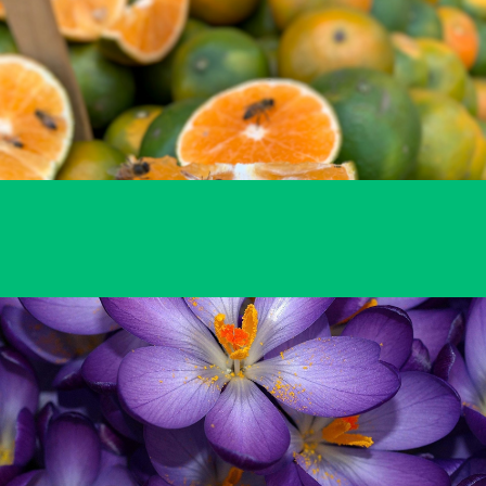
WIĘCEJ
Cytrusowe
ekstrakty i aromaty
WIĘCEJ