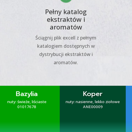
Pełny katalog
ekstraktów i
aromatów
Ściągnij plik excell z pełnym
katalogiem dostępnych w
dystrybucji ekstraktów i
aromatów.
Koper
Mięta
nuty: nasienne, lekko ziołowe
nuty: świeże, liściaste
ANE00009
MEN00105/00106