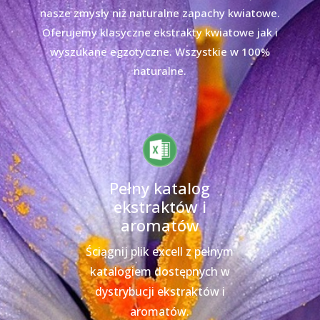
nasze zmysły niż naturalne zapachy kwiatowe.
Oferujemy klasyczne ekstrakty kwiatowe jak i
wyszukane egzotyczne. Wszystkie w 100%
naturalne.
Pełny katalog
ekstraktów i
aromatów
Ściągnij plik excell z pełnym
katalogiem dostępnych w
dystrybucji ekstraktów i
aromatów.