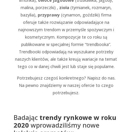
limonka),
owoce jagodowe
(truskawka, jagody,
malina, porzeczki) ,
zioła
(tymianek, rozmaryn,
bazylia
),
przyprawy
(cynamon, goździki) firma
oferuje także rozwiązanie odpowiadające na
najnowszym trendom w przemy
śle spożywczym i
kosmetycznym. Kompozycje te co roku są
publikowane w specjalnej formie “trendbooka”.
Trendbooki odpowiadają na wyszukane potrzeby
naszych klientów, ale także kreują wariacje na temat
tego co w danej chwili jest lub staje się popularne.
Potrzebujesz czegoś konkretnego? Napisz do nas.
Na pewno znajdziemy w naszej ofercie to czego
potrzebujesz.
Badając
trendy rynkowe w roku
2020
wprowadzili
ś
my nowe