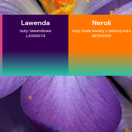
Neroli
Mimoza
nuty: białe kwiaty z zieloną nuta
nuty: kwiatowe
NER00005
MIS00001