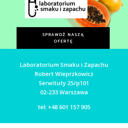
SPRAWDŹ NASZĄ
OFERTĘ
Laboratorium Smaku i Zapachu
Robert Wieprzkowicz
Serwituty 25/p101
02-233 Warszawa
tel: +48 601 157 905